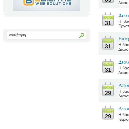
Δικασ
Δικ
ΙΟΥΛ
Η βά
31
Εργατ
Επα
ΙΟΥΛ
Η βάσ
31
Δικασ
Διοι
ΙΟΥΛ
Η βάσ
31
Δικασ
Απο
ΙΟΥΛ
Η βάσ
29
Δικασ
Αποφ
ΙΟΥΛ
Η βάσ
29
περιό