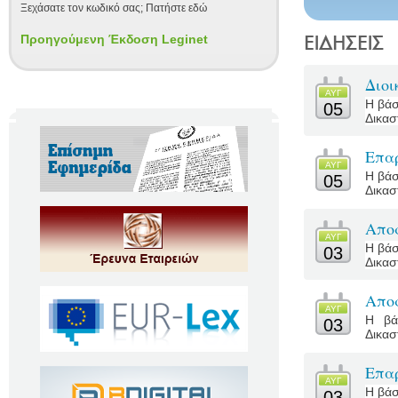
Ξεχάσατε τον κωδικό σας; Πατήστε εδώ
Προηγούμενη Έκδοση Leginet
Διοι
ΑΥΓ
Η βάσ
05
Δικασ
Επα
ΑΥΓ
Η βάσ
05
Δικασ
Αποφ
ΑΥΓ
Η βάσ
03
Δικασ
Απο
ΑΥΓ
Η βά
03
Δικασ
Επα
ΑΥΓ
Η βάσ
03