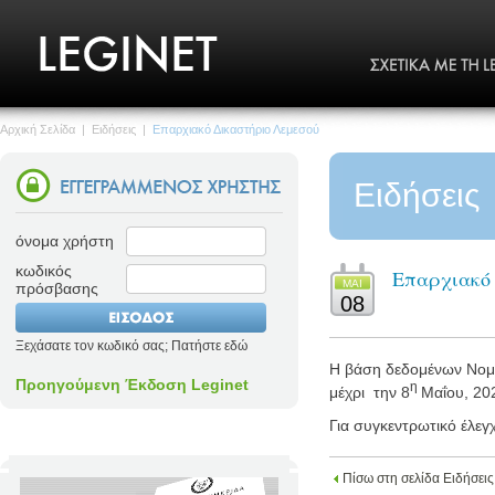
Αρχική Σελίδα
|
Ειδήσεις
|
Επαρχιακό Δικαστήριο Λεμεσού
Ειδήσεις
όνομα χρήστη
κωδικός
Επαρχιακό
MΑΙ
πρόσβασης
08
Ξεχάσατε τον κωδικό σας; Πατήστε εδώ
Η βάση δεδομένων Νομο
Προηγούμενη Έκδοση Leginet
η
μέχρι
την 8
Μαΐου
, 20
Για συγκεντρωτικό έλεγ
Πίσω στη σελίδα Ειδήσεις