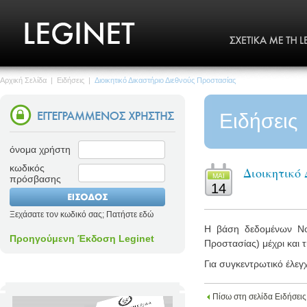
Αρχική Σελίδα
|
Ειδήσεις
|
Διοικητικό Δικαστήριο Διεθνούς Προστασίας
Ειδήσεις
όνομα χρήστη
κωδικός
Διοικητικό
MΑΙ
πρόσβασης
14
Ξεχάσατε τον κωδικό σας; Πατήστε εδώ
Η βάση δεδομένων Νομο
Προηγούμενη Έκδοση Leginet
Προστασίας) μέχρι και 
Για συγκεντρωτικό έλεγ
Πίσω στη σελίδα Ειδήσεις