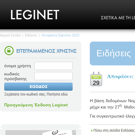
Αρχική Σελίδα
|
Ειδήσεις
|
Αποφάσεις Εφετείου 2023
Ειδήσεις
όνομα χρήστη
κωδικός
Αποφάσεις 
MΑΙ
πρόσβασης
29
Ξεχάσατε τον κωδικό σας; Πατήστε εδώ
Η βάση δεδομένων Νομο
Προηγούμενη Έκδοση Leginet
η
μέχρι και την 27
Μαΐου
Για συγκεντρωτικό έλεγ
Πίσω στη σελίδα Ειδήσεις