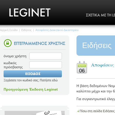
Αρχική Σελίδα
|
Ειδήσεις
|
Αποφάσεις Διοικητικού Δικαστηρίου
Ειδήσεις
όνομα χρήστη
κωδικός
Αποφάσεις 
ΙΟΥΛ
πρόσβασης
06
Ξεχάσατε τον κωδικό σας; Πατήστε εδώ
Η βάση δεδομένων Νομολ
Προηγούμενη Έκδοση Leginet
καλύπτει μέχρι και την 6
Για συγκεντρωτικό έλεγ
Πίσω στη σελίδα Ειδήσεις