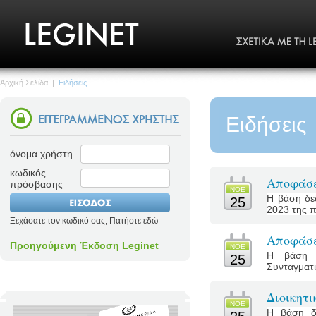
Αρχική Σελίδα
|
Ειδήσεις
Ειδήσεις
όνομα χρήστη
κωδικός
Αποφάσε
πρόσβασης
ΝΟΕ
Η βάση δε
25
2023 της π
Ξεχάσατε τον κωδικό σας; Πατήστε εδώ
Αποφάσε
Προηγούμενη Έκδοση Leginet
ΝΟΕ
Η βάση δ
25
Συνταγματι
Διοικητ
ΝΟΕ
Η βάση δε