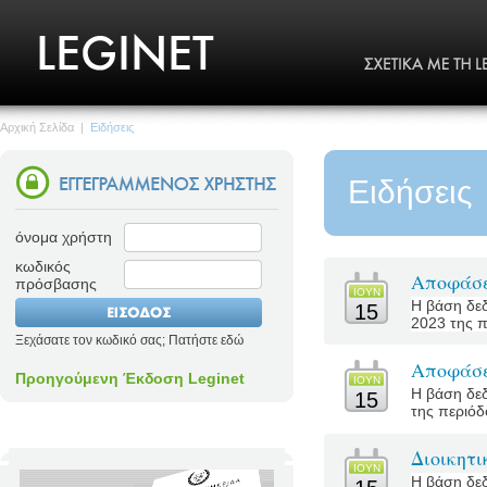
Αρχική Σελίδα
|
Ειδήσεις
Ειδήσεις
όνομα χρήστη
κωδικός
Αποφάσε
πρόσβασης
ΙΟΥΝ
Η βάση δεδ
15
2023 της π
Ξεχάσατε τον κωδικό σας; Πατήστε εδώ
Αποφάσε
Προηγούμενη Έκδοση Leginet
ΙΟΥΝ
Η βάση δεδ
15
της περιόδο
Διοικητ
ΙΟΥΝ
Η βάση δεδ