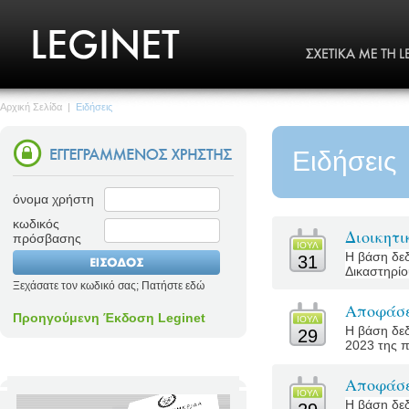
Αρχική Σελίδα
|
Ειδήσεις
Ειδήσεις
όνομα χρήστη
κωδικός
Διοικητ
πρόσβασης
ΙΟΥΛ
Η βάση δεδ
31
Δικαστηρίο
Ξεχάσατε τον κωδικό σας; Πατήστε εδώ
Αποφάσε
Προηγούμενη Έκδοση Leginet
ΙΟΥΛ
Η βάση δεδ
29
2023 της π
Αποφάσε
ΙΟΥΛ
Η βάση δεδ