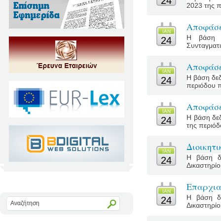
24
2023 της π
Αποφάσε
ΙΑΝ
Η βάση δ
24
Συνταγματι
Αποφάσε
ΙΑΝ
Η βάση δεδ
24
περιόδου π
Αποφάσε
ΙΑΝ
Η βάση δεδ
24
της περιόδ
Διοικητ
ΙΑΝ
Η βάση δε
24
Δικαστηρίο
Επαρχια
ΙΑΝ
Η βάση δε
24
Δικαστηρίο