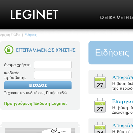
Αρχική Σελίδα
|
Ειδήσεις
Ειδήσεις
όνομα χρήστη
κωδικός
Αποφάσε
πρόσβασης
ΙΑΝ
Η βάση δεδ
27
της περιόδο
Ξεχάσατε τον κωδικό σας; Πατήστε εδώ
Επαρχια
Προηγούμενη Έκδοση Leginet
ΙΑΝ
Η βάση δε
27
Δικαστηρίο
Αποφάσε
ΙΑΝ
Η βάση δε