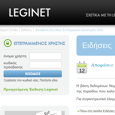
Αρχική Σελίδα
|
Ειδήσεις
|
Αποφάσεις Ανωτάτου Συνταγματικού Δικαστηρίου 2023
Ειδήσεις
όνομα χρήστη
κωδικός
Αποφάσεις
ΑΠΡ
πρόσβασης
12
Ξεχάσατε τον κωδικό σας; Πατήστε εδώ
Η βάση δεδομένων Νομο
Προηγούμενη Έκδοση Leginet
της περιόδου που καλύπ
Για συγκεντρωτικό έλεγ
Πίσω στη σελίδα Ειδήσεις