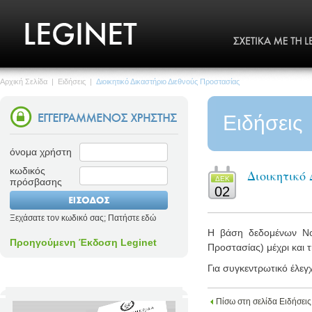
Αρχική Σελίδα
|
Ειδήσεις
|
Διοικητικό Δικαστήριο Διεθνούς Προστασίας
Ειδήσεις
όνομα χρήστη
κωδικός
Διοικητικό
ΔΕΚ
πρόσβασης
02
Ξεχάσατε τον κωδικό σας; Πατήστε εδώ
Η βάση δεδομένων Νομο
Προηγούμενη Έκδοση Leginet
Προστασίας) μέχρι και τ
Για συγκεντρωτικό έλεγ
Πίσω στη σελίδα Ειδήσεις