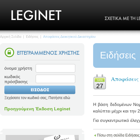
Αρχική Σελίδα
|
Ειδήσεις
|
Αποφάσεις Διοικητικού Δικαστηρίου
Ειδήσεις
όνομα χρήστη
κωδικός
Αποφάσεις 
ΙΑΝ
πρόσβασης
27
Ξεχάσατε τον κωδικό σας; Πατήστε εδώ
Η βάση δεδομένων Νομο
Προηγούμενη Έκδοση Leginet
καλύπτει μέχρι και την 
Για συγκεντρωτικό έλεγ
Πίσω στη σελίδα Ειδήσεις