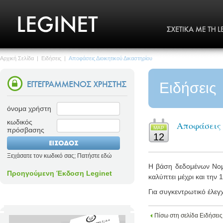
Αρχική Σελίδα
|
Ειδήσεις
|
Αποφάσεις Διοικητικού Δικαστηρίου
Ειδήσεις
όνομα χρήστη
κωδικός
Αποφάσεις 
ΜΑΡ
πρόσβασης
12
Ξεχάσατε τον κωδικό σας; Πατήστε εδώ
Η βάση δεδομένων Νομο
Προηγούμενη Έκδοση Leginet
καλύπτει μέχρι και την 
Για συγκεντρωτικό έλεγ
Πίσω στη σελίδα Ειδήσεις