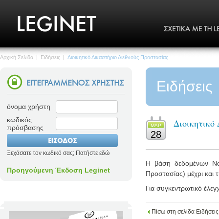
Αρχική Σελίδα
|
Ειδήσεις
|
Διοικητικό Δικαστήριο Διεθνούς Προστασίας
Ειδήσεις
όνομα χρήστη
κωδικός
Διοικητικό
ΜΑΡ
πρόσβασης
28
Ξεχάσατε τον κωδικό σας; Πατήστε εδώ
Η βάση δεδομένων Νομο
Προηγούμενη Έκδοση Leginet
Προστασίας) μέχρι και 
Για συγκεντρωτικό έλεγ
Πίσω στη σελίδα Ειδήσεις