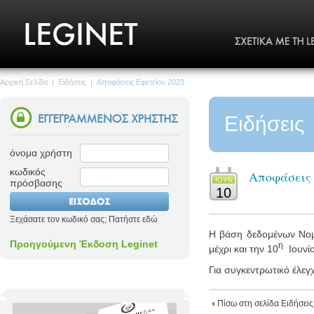
Αρχική Σελίδα
|
Ειδήσεις
|
Αποφάσεις Εφετείου 2023
Ειδήσεις
όνομα χρήστη
κωδικός
Αποφάσεις 
ΙΟΥΝ
πρόσβασης
10
Ξεχάσατε τον κωδικό σας; Πατήστε εδώ
Η βάση δεδομένων Νομο
Προηγούμενη Έκδοση Leginet
η
μέχρι και την 10
Ιουνίο
Για συγκεντρωτικό έλεγ
Πίσω στη σελίδα Ειδήσεις