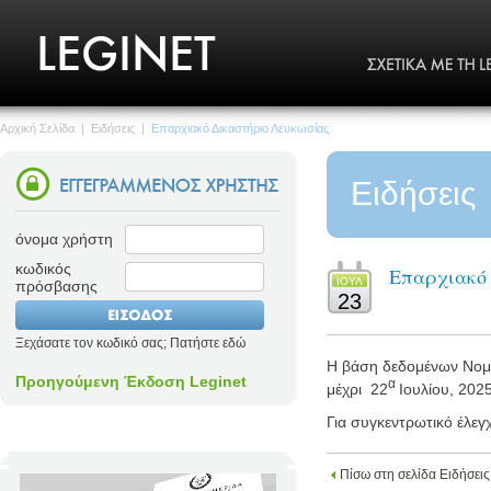
Αρχική Σελίδα
|
Ειδήσεις
|
Επαρχιακό Δικαστήριο Λευκωσίας
Ειδήσεις
όνομα χρήστη
κωδικός
Επαρχιακό 
ΙΟΥΛ
πρόσβασης
23
Ξεχάσατε τον κωδικό σας; Πατήστε εδώ
Η βάση δεδομένων Νομο
Προηγούμενη Έκδοση Leginet
α
μέχρι
22
Ιουλίου, 2025
Για συγκεντρωτικό έλεγ
Πίσω στη σελίδα Ειδήσεις