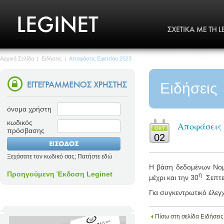
Αρχική Σελίδα
|
Ειδήσεις
|
Αποφάσεις Εφετείου 2023
Ειδήσεις
όνομα χρήστη
κωδικός
Αποφάσεις 
ΟΚΤ
πρόσβασης
02
Ξεχάσατε τον κωδικό σας; Πατήστε εδώ
Η βάση δεδομένων Νομο
Προηγούμενη Έκδοση Leginet
η
μέχρι και την 30
Σεπτεμ
Για συγκεντρωτικό έλεγ
Πίσω στη σελίδα Ειδήσεις