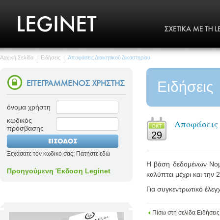
Αρχική Σελίδα
|
Ειδήσεις
|
Αποφάσεις Διοικητικού Δικαστηρίου
Ειδήσεις
όνομα χρήστη
κωδικός
Αποφάσεις 
ΟΚΤ
πρόσβασης
29
Ξεχάσατε τον κωδικό σας; Πατήστε εδώ
Η βάση δεδομένων Νομο
Προηγούμενη Έκδοση Leginet
καλύπτει μέχρι και την 
Για συγκεντρωτικό έλεγ
Πίσω στη σελίδα Ειδήσεις