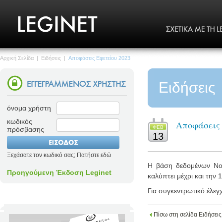
Αρχική Σελίδα
|
Ειδήσεις
|
Αποφάσεις Εφετείου 2023
Ειδήσεις
όνομα χρήστη
κωδικός
Αποφάσεις 
ΦΕΒ
πρόσβασης
13
Ξεχάσατε τον κωδικό σας; Πατήστε εδώ
Η βάση δεδομένων Νομο
Προηγούμενη Έκδοση Leginet
καλύπτει μέχρι και την 
Για συγκεντρωτικό έλεγ
Πίσω στη σελίδα Ειδήσεις