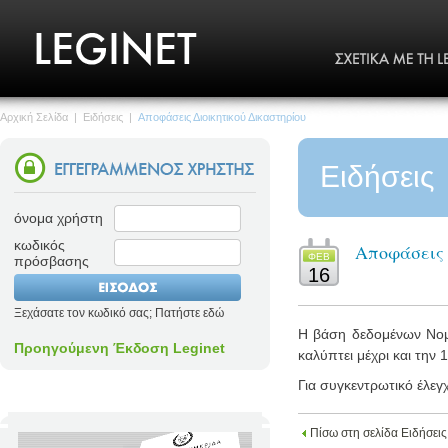
Αρχική Σελίδα
|
Ειδήσεις
|
Αποφάσεις Διοικητικού Δικαστηρίου
Ειδήσεις
όνομα χρήστη
κωδικός
Αποφάσεις 
ΦΕΒ
πρόσβασης
16
Ξεχάσατε τον κωδικό σας; Πατήστε εδώ
Η βάση δεδομένων Νομο
Προηγούμενη Έκδοση Leginet
καλύπτει μέχρι και την 
Για συγκεντρωτικό έλεγ
Πίσω στη σελίδα Ειδήσεις