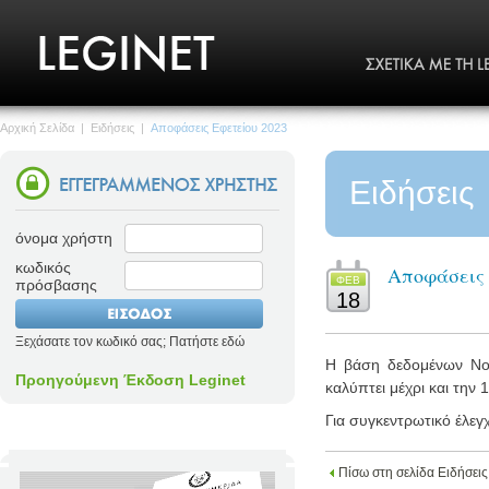
Αρχική Σελίδα
|
Ειδήσεις
|
Αποφάσεις Εφετείου 2023
Ειδήσεις
όνομα χρήστη
κωδικός
Αποφάσεις 
ΦΕΒ
πρόσβασης
18
Ξεχάσατε τον κωδικό σας; Πατήστε εδώ
Η βάση δεδομένων Νομο
Προηγούμενη Έκδοση Leginet
καλύπτει μέχρι και την 
Για συγκεντρωτικό έλεγ
Πίσω στη σελίδα Ειδήσεις