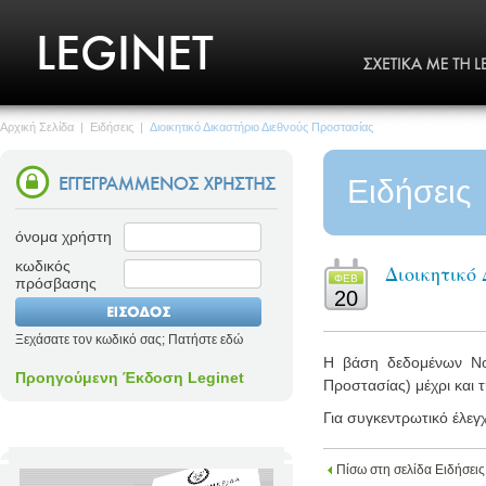
Αρχική Σελίδα
|
Ειδήσεις
|
Διοικητικό Δικαστήριο Διεθνούς Προστασίας
Ειδήσεις
όνομα χρήστη
κωδικός
Διοικητικό
ΦΕΒ
πρόσβασης
20
Ξεχάσατε τον κωδικό σας; Πατήστε εδώ
Η βάση δεδομένων Νομο
Προηγούμενη Έκδοση Leginet
Προστασίας) μέχρι και 
Για συγκεντρωτικό έλεγ
Πίσω στη σελίδα Ειδήσεις