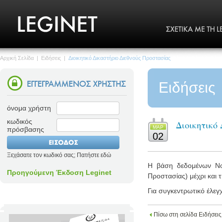
Αρχική Σελίδα
|
Ειδήσεις
|
Διοικητικό Δικαστήριο Διεθνούς Προστασίας
Ειδήσεις
όνομα χρήστη
κωδικός
Διοικητικό
ΜΑΡ
πρόσβασης
02
Ξεχάσατε τον κωδικό σας; Πατήστε εδώ
Η βάση δεδομένων Νομο
Προηγούμενη Έκδοση Leginet
Προστασίας) μέχρι και τ
Για συγκεντρωτικό έλεγ
Πίσω στη σελίδα Ειδήσεις