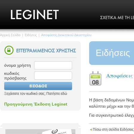
Αρχική Σελίδα
|
Ειδήσεις
|
Αποφάσεις Διοικητικού Δικαστηρίου
Ειδήσεις
όνομα χρήστη
κωδικός
Αποφάσεις 
MΑΙ
πρόσβασης
08
Ξεχάσατε τον κωδικό σας; Πατήστε εδώ
Η βάση δεδομένων Νομολ
Προηγούμενη Έκδοση Leginet
καλύπτει μέχρι και την 8
Για συγκεντρωτικό έλεγ
Πίσω στη σελίδα Ειδήσεις