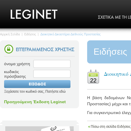
Αρχική Σελίδα
|
Ειδήσεις
|
Διοικητικό Δικαστήριο Διεθνούς Προστασίας
Ειδήσεις
όνομα χρήστη
κωδικός
Διοικητικό
MΑΙ
πρόσβασης
22
Ξεχάσατε τον κωδικό σας; Πατήστε εδώ
Η βάση δεδομένων Νομο
Προηγούμενη Έκδοση Leginet
Προστασίας) μέχρι και 
Για συγκεντρωτικό έλεγ
Πίσω στη σελίδα Ειδήσεις