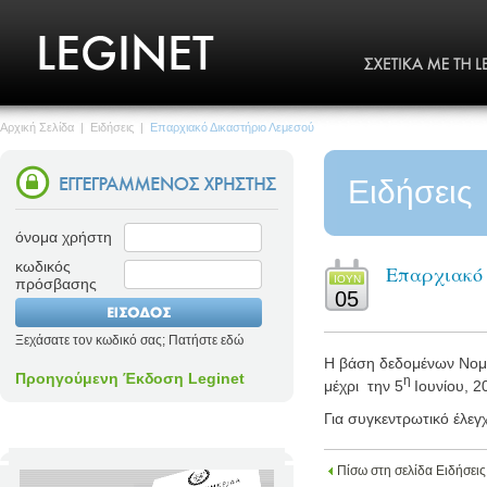
Αρχική Σελίδα
|
Ειδήσεις
|
Επαρχιακό Δικαστήριο Λεμεσού
Ειδήσεις
όνομα χρήστη
κωδικός
Επαρχιακό
ΙΟΥΝ
πρόσβασης
05
Ξεχάσατε τον κωδικό σας; Πατήστε εδώ
Η βάση δεδομένων Νομο
Προηγούμενη Έκδοση Leginet
η
μέχρι
την 5
Ιουνίου
, 2
Για συγκεντρωτικό έλεγ
Πίσω στη σελίδα Ειδήσεις