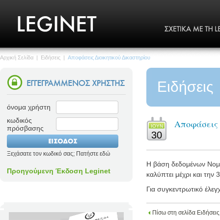
Αρχική Σελίδα
|
Ειδήσεις
|
Αποφάσεις Διοικητικού Δικαστηρίου
Ειδήσεις
όνομα χρήστη
κωδικός
Αποφάσεις 
ΙΟΥΝ
πρόσβασης
30
Ξεχάσατε τον κωδικό σας; Πατήστε εδώ
Η βάση δεδομένων Νομολ
Προηγούμενη Έκδοση Leginet
καλύπτει μέχρι και την 
Για συγκεντρωτικό έλεγ
Πίσω στη σελίδα Ειδήσεις