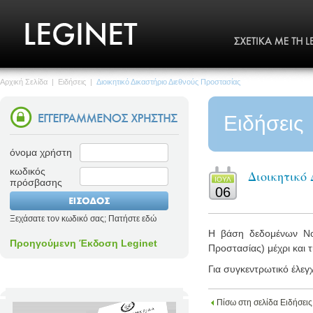
Αρχική Σελίδα
|
Ειδήσεις
|
Διοικητικό Δικαστήριο Διεθνούς Προστασίας
Ειδήσεις
όνομα χρήστη
κωδικός
Διοικητικό
ΙΟΥΛ
πρόσβασης
06
Ξεχάσατε τον κωδικό σας; Πατήστε εδώ
Η βάση δεδομένων Νομο
Προηγούμενη Έκδοση Leginet
Προστασίας) μέχρι και τ
Για συγκεντρωτικό έλεγ
Πίσω στη σελίδα Ειδήσεις