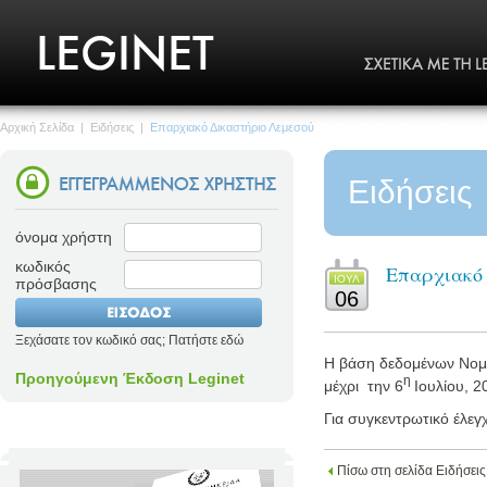
Αρχική Σελίδα
|
Ειδήσεις
|
Επαρχιακό Δικαστήριο Λεμεσού
Ειδήσεις
όνομα χρήστη
κωδικός
Επαρχιακό
ΙΟΥΛ
πρόσβασης
06
Ξεχάσατε τον κωδικό σας; Πατήστε εδώ
Η βάση δεδομένων Νομο
Προηγούμενη Έκδοση Leginet
η
μέχρι
την 6
Ιουλίου
, 2
Για συγκεντρωτικό έλεγ
Πίσω στη σελίδα Ειδήσεις