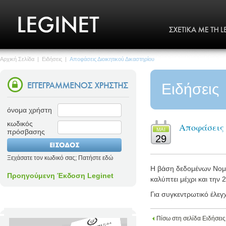
Αρχική Σελίδα
|
Ειδήσεις
|
Αποφάσεις Διοικητικού Δικαστηρίου
Ειδήσεις
όνομα χρήστη
κωδικός
Αποφάσεις 
MΑΙ
πρόσβασης
29
Ξεχάσατε τον κωδικό σας; Πατήστε εδώ
Η βάση δεδομένων Νομολ
Προηγούμενη Έκδοση Leginet
καλύπτει μέχρι και την 
Για συγκεντρωτικό έλεγ
Πίσω στη σελίδα Ειδήσεις