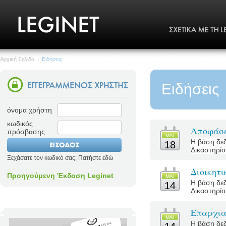
Αρχική Σελίδα
|
Ειδήσεις
Ειδήσεις
όνομα χρήστη
κωδικός
Αποφάσε
πρόσβασης
MΑΙ
Η βάση δεδ
18
Δικαστηρίο
Ξεχάσατε τον κωδικό σας; Πατήστε εδώ
Διοικητ
Προηγούμενη Έκδοση Leginet
MΑΙ
Η βάση δεδ
14
Δικαστηρίο
Επαρχια
MΑΙ
Η βάση δεδ